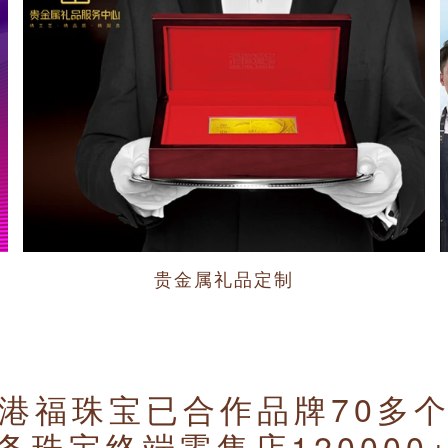
贵金属礼品定制
港福珠宝已合作品牌70多
务珠宝终端零售店120000