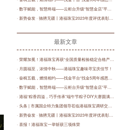
· 数字赋能，智慧终端——云柜台升级“智慧金店”平台发布会圆满举办！
· 新势奋发 · 驰骋无疆丨港福珠宝2023年度评优表彰大会圆满举办！
最新文章
· 荣耀加冕！港福珠宝再获“全国质量检验稳定合格产品”殊荣
· 月圆福至，浓情中秋——港福珠宝趣味寻宝庆佳节！
· 奋楫五载，燃情相约——找金平台“找金5周年感恩有您”直播庆典圆满落幕！
· 数字赋能，智慧终端——云柜台升级“智慧金店”平台发布会圆满举办！
· 港福“粽香四溢，巧手传承”端午节粽子DIY大赛圆满落幕
· 头条 | 市属国企特力集团领导莅临港福珠宝调研交流，共商数字化发展之路
· 新势奋发 · 驰骋无疆丨港福珠宝2023年度评优表彰大会圆满举办！
· 喜报！港福珠宝一举斩获三项殊荣