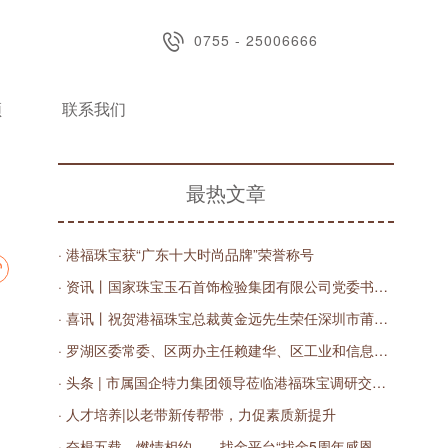
0755 - 25006666
频
联系我们
最热文章
· 港福珠宝获“广东十大时尚品牌”荣誉称号
· 资讯丨国家珠宝玉石首饰检验集团有限公司党委书记、董事长王宝民，深圳实验室主任丁汀一行莅临港福调研指导
· 喜讯丨祝贺港福珠宝总裁黄金远先生荣任深圳市莆田商会第三届轮值会长
· 罗湖区委常委、区两办主任赖建华、区工业和信息化局副局长王红线一行莅临港福珠宝调研指导
· 头条 | 市属国企特力集团领导莅临港福珠宝调研交流，共商数字化发展之路
· 人才培养|以老带新传帮带，力促素质新提升
· 奋楫五载，燃情相约——找金平台“找金5周年感恩有您”直播庆典圆满落幕！