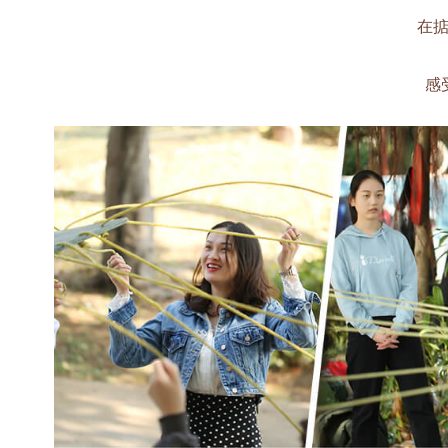
在掂球
感受