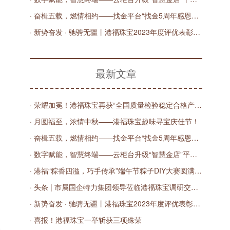
· 奋楫五载，燃情相约——找金平台“找金5周年感恩有您”直播庆典圆满落幕！
· 新势奋发 · 驰骋无疆丨港福珠宝2023年度评优表彰大会圆满举办！
最新文章
· 荣耀加冕！港福珠宝再获“全国质量检验稳定合格产品”殊荣
· 月圆福至，浓情中秋——港福珠宝趣味寻宝庆佳节！
· 奋楫五载，燃情相约——找金平台“找金5周年感恩有您”直播庆典圆满落幕！
· 数字赋能，智慧终端——云柜台升级“智慧金店”平台发布会圆满举办！
· 港福“粽香四溢，巧手传承”端午节粽子DIY大赛圆满落幕
· 头条 | 市属国企特力集团领导莅临港福珠宝调研交流，共商数字化发展之路
· 新势奋发 · 驰骋无疆丨港福珠宝2023年度评优表彰大会圆满举办！
· 喜报！港福珠宝一举斩获三项殊荣
、