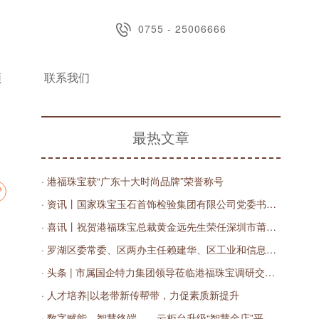
0755 - 25006666
频
联系我们
最热文章
· 港福珠宝获“广东十大时尚品牌”荣誉称号
· 资讯丨国家珠宝玉石首饰检验集团有限公司党委书记、董事长王宝民，深圳实验室主任丁汀一行莅临港福调研指导
· 喜讯丨祝贺港福珠宝总裁黄金远先生荣任深圳市莆田商会第三届轮值会长
、
· 罗湖区委常委、区两办主任赖建华、区工业和信息化局副局长王红线一行莅临港福珠宝调研指导
· 头条 | 市属国企特力集团领导莅临港福珠宝调研交流，共商数字化发展之路
· 人才培养|以老带新传帮带，力促素质新提升
· 数字赋能，智慧终端——云柜台升级“智慧金店”平台发布会圆满举办！