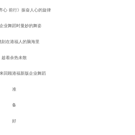
心·前行》振奋人心的旋律
业舞蹈时曼妙的舞姿
刻在港福人的脑海里
着余热未散
回顾港福新版企业舞蹈
准
备
好