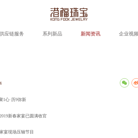
供应链服务
系列新品
新闻资讯
企业视
4
聚1心·历9弥新
2019新春家宴已圆满收官
宴现场压轴节目