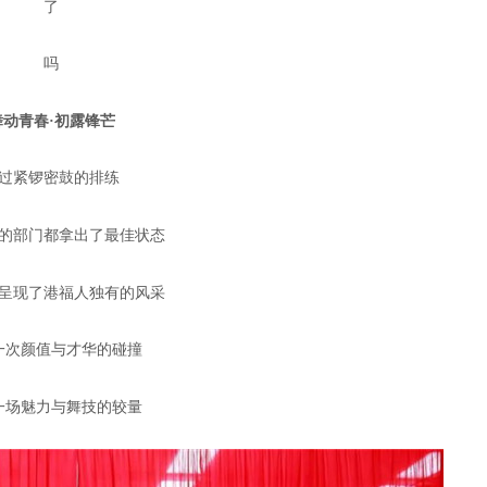
了
吗
青春·初露锋芒
紧锣密鼓的排练
部门都拿出了最佳状态
现了港福人独有的风采
次颜值与才华的碰撞
场魅力与舞技的较量