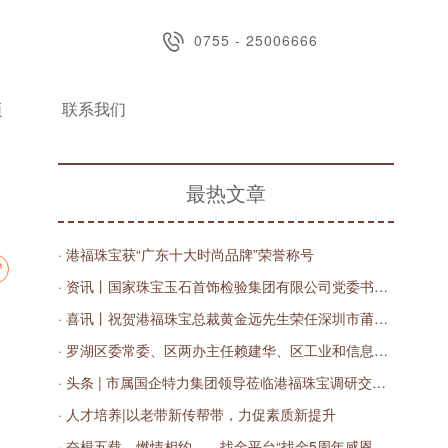
0755 - 25006666
频
联系我们
最热文章
· 港福珠宝获“广东十大时尚品牌”荣誉称号
· 资讯丨国家珠宝玉石首饰检验集团有限公司党委书记、董事长王宝民，深圳实验室主任丁汀一行莅临港福调研指导
· 喜讯丨祝贺港福珠宝总裁黄金远先生荣任深圳市莆田商会第三届轮值会长
· 罗湖区委常委、区两办主任赖建华、区工业和信息化局副局长王红线一行莅临港福珠宝调研指导
· 头条 | 市属国企特力集团领导莅临港福珠宝调研交流，共商数字化发展之路
· 人才培养|以老带新传帮带，力促素质新提升
· 奋楫五载，燃情相约——找金平台“找金5周年感恩有您”直播庆典圆满落幕！