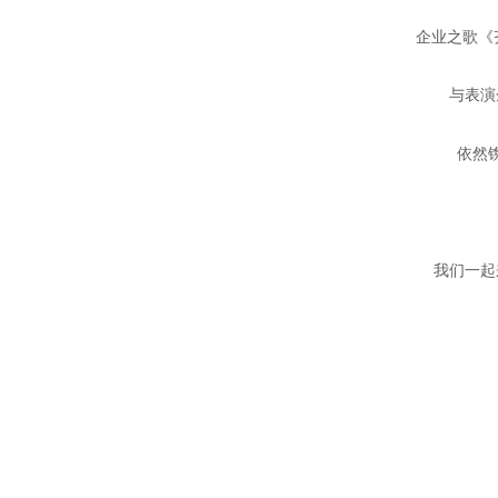
企业之歌《齐
与表演企
依然镌
趁
我们一起来