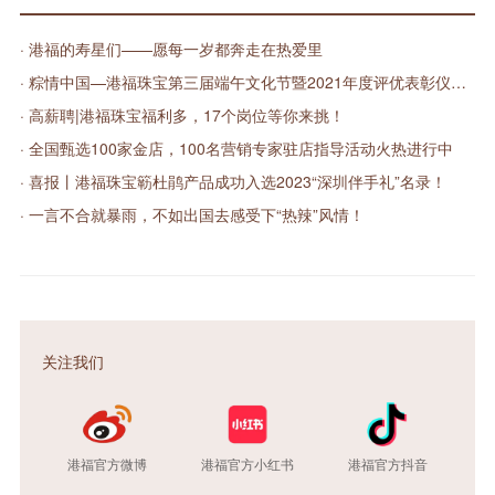
· 港福的寿星们——愿每一岁都奔走在热爱里
· 粽情中国—港福珠宝第三届端午文化节暨2021年度评优表彰仪式圆满落幕
· 高薪聘|港福珠宝福利多，17个岗位等你来挑！
· 全国甄选100家金店，100名营销专家驻店指导活动火热进行中
· 喜报丨港福珠宝簕杜鹃产品成功入选2023“深圳伴手礼”名录！
· 一言不合就暴雨，不如出国去感受下“热辣”风情！
关注我们
港福官方微博
港福官方小红书
港福官方抖音