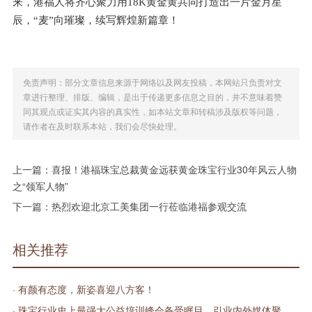
来，港福人将齐心聚力用18K黄金黄共同打造出一片金月星
辰，“麦”向璀璨，续写辉煌新篇章！
免责声明：部分文章信息来源于网络以及网友投稿，本网站只负责对文
章进行整理、排版、编辑，是出于传递更多信息之目的，并不意味着赞
同其观点或证实其内容的真实性，如本站文章和转稿涉及版权等问题，
请作者在及时联系本站，我们会尽快处理。
上一篇：
喜报！港福珠宝总裁黄金远获黄金珠宝行业30年风云人物
之“领军人物”
下一篇：
热烈欢迎北京工美集团一行莅临港福参观交流
相关推荐
· 有颜有态度，新姿喜迎八方客！
· 珠宝行业史上最强大公益培训峰会备受瞩目，引业内外媒体聚焦报道！