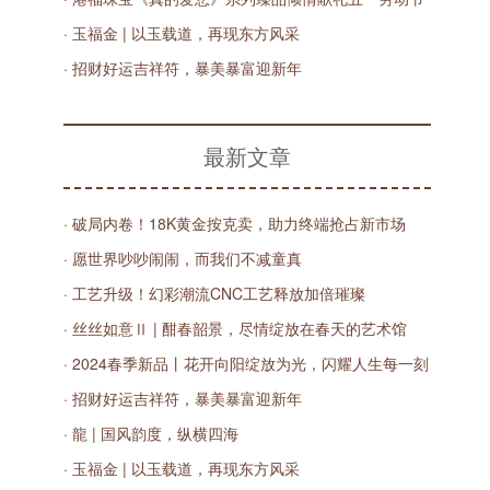
· 玉福金 | 以玉载道，再现东方风采
· 招财好运吉祥符，暴美暴富迎新年
最新文章
· 破局内卷！18K黄金按克卖，助力终端抢占新市场
· 愿世界吵吵闹闹，而我们不减童真
· 工艺升级！幻彩潮流CNC工艺释放加倍璀璨
· 丝丝如意Ⅱ | 酣春韶景，尽情绽放在春天的艺术馆
· 2024春季新品丨花开向阳绽放为光，闪耀人生每一刻
· 招财好运吉祥符，暴美暴富迎新年
· 龍 | 国风韵度，纵横四海
· 玉福金 | 以玉载道，再现东方风采