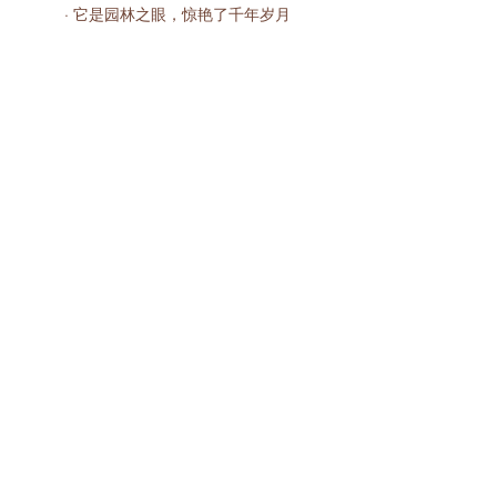
· 它是园林之眼，惊艳了千年岁月