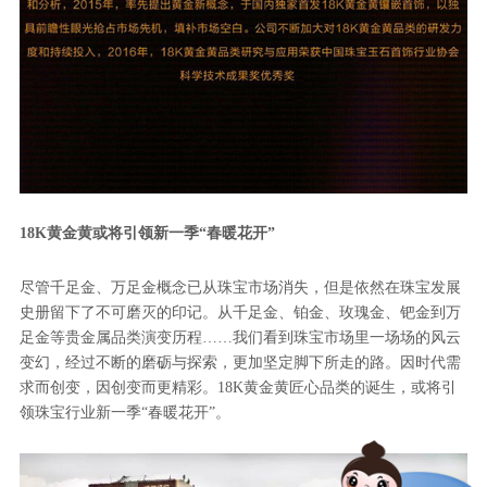
18K黄金黄或将引领新一季“春暖花开”
尽管千足金、万足金概念已从珠宝市场消失，但是依然在珠宝发展
史册留下了不可磨灭的印记。从千足金、铂金、玫瑰金、钯金到万
足金等贵金属品类演变历程……我们看到珠宝市场里一场场的风云
变幻，经过不断的磨砺与探索，更加坚定脚下所走的路。因时代需
求而创变，因创变而更精彩。18K黄金黄匠心品类的诞生，或将引
领珠宝行业新一季“春暖花开”。