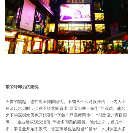
繁荣冷却后的隐忧
声誉的鹊起，也伴随着阵阵隐忧。不知从什么时候开始，业内人士
在谈起水贝时，会在不经意间冒出“珠宝山寨一条街”的戏谑。盛名
之下的深圳水贝也开始受到“形象产品高度同质”、“创意设计盲目跟
风”、“企业维权观念淡薄”等诸多问题的困扰。除此之外，近几年
来，零售业开始不景气，珠宝市场也逐渐褪却繁华，水贝珠宝大多