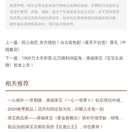
免责声明：部分文章信息来源于网络以及网友投稿，本网站只负责对文
章进行整理、排版、编辑，是出于传递更多信息之目的，并不意味着赞
同其观点或证实其内容的真实性，如本站文章和转稿涉及版权等问题，
请作者在及时联系本站，我们会尽快处理。
上一篇：
匠心创艺·东方情韵丨当古装热剧《孤芳不自赏》遇见《中
国窗花》
下一篇：
1900万大市所需·亿万级利润蓝海：港福珠宝《宝宝生辰
牌》首发上市！
相关推荐
· 一心相许·一世相随，港福珠宝《一心一世界Ⅱ》钻石情侣对戒承诺永恒之爱
· 2024春季新品丨花开向阳绽放为光，闪耀人生每一刻
· 珠宝新品类——港福珠宝《黄金新概念》填补市场空缺，销售火爆！
· 新品|别的珠宝店都在卖的【在逃公主】，你也要有！