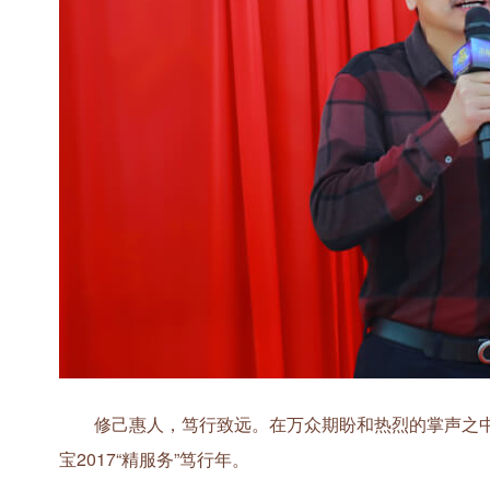
修己惠人，笃行致远。在万众期盼和热烈的掌声之中
宝2017“精服务”笃行年。