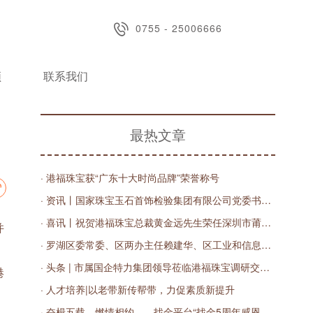
0755 - 25006666
频
联系我们
最热文章
· 港福珠宝获“广东十大时尚品牌”荣誉称号
· 资讯丨国家珠宝玉石首饰检验集团有限公司党委书记、董事长王宝民，深圳实验室主任丁汀一行莅临港福调研指导
· 喜讯丨祝贺港福珠宝总裁黄金远先生荣任深圳市莆田商会第三届轮值会长
并
· 罗湖区委常委、区两办主任赖建华、区工业和信息化局副局长王红线一行莅临港福珠宝调研指导
· 头条 | 市属国企特力集团领导莅临港福珠宝调研交流，共商数字化发展之路
港
· 人才培养|以老带新传帮带，力促素质新提升
· 奋楫五载，燃情相约——找金平台“找金5周年感恩有您”直播庆典圆满落幕！