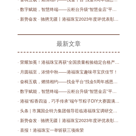
· 数字赋能，智慧终端——云柜台升级“智慧金店”平台发布会圆满举办！
· 新势奋发 · 驰骋无疆丨港福珠宝2023年度评优表彰大会圆满举办！
最新文章
· 荣耀加冕！港福珠宝再获“全国质量检验稳定合格产品”殊荣
· 月圆福至，浓情中秋——港福珠宝趣味寻宝庆佳节！
· 奋楫五载，燃情相约——找金平台“找金5周年感恩有您”直播庆典圆满落幕！
· 数字赋能，智慧终端——云柜台升级“智慧金店”平台发布会圆满举办！
· 港福“粽香四溢，巧手传承”端午节粽子DIY大赛圆满落幕
· 头条 | 市属国企特力集团领导莅临港福珠宝调研交流，共商数字化发展之路
· 新势奋发 · 驰骋无疆丨港福珠宝2023年度评优表彰大会圆满举办！
· 喜报！港福珠宝一举斩获三项殊荣