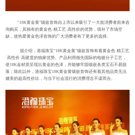
“18K黄金黄”镶嵌首饰自上市以来吸引了一大批消费者前来咨
询购买，
其独有的黄金色·精工艺·高性价的优势，填补了市场空
缺，使热爱黄金色泽首饰的广大消费者有了更多的选择。
据介绍，港福珠宝“
18K
黄金黄”镶嵌首饰有着黄金色·精工艺
·高性价·高硬度的独家优势。产品利用领先国际的电镀分子工艺，
使
18K
金材质呈现出黄金的色泽，并能够牢固镶嵌各类宝石不易脱
落；除此以外，港福珠宝
18K
黄金黄镶嵌首饰还有着其他品类无法
媲美的超高性价比，与当下社会流行的消费理念不谋而合。