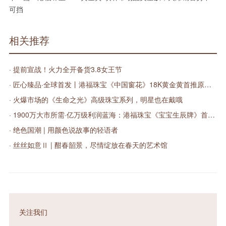
可挡
相关推荐
· 提前宣战！火力全开备货3.8女王节
· 匠心臻品·全球首发丨港福珠宝《中国窗花》18K黄金黄首推原创文化系列
· 火爆市场的《生命之光》高级珠宝系列，明星也在戴哦
· 1900万大市所需·亿万级利润蓝海：港福珠宝《宝宝生辰牌》首发上市！
· 绝色国潮 | 用颜色说故事的轻语者
· 丝丝如意Ⅱ | 酣春韶景，尽情绽放在春天的艺术馆
关注我们